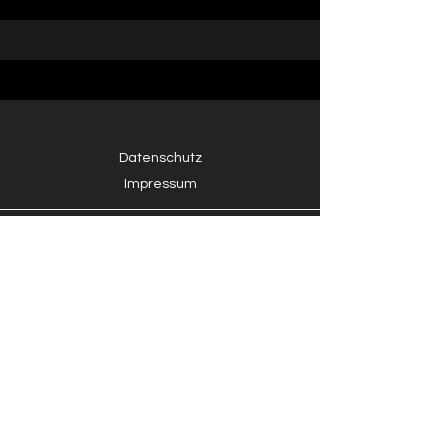
Datenschutz
Impressum
© 2026 SO GEHT SOUND - Ein
Arbeitsbereich von Benjamin
Heckmann.